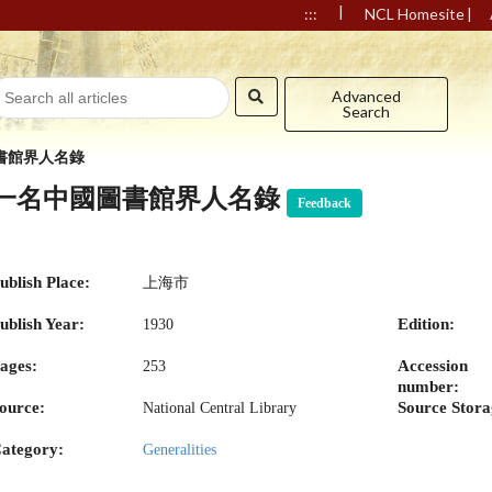
|
|
:::
NCL Homesite
Advanced
Search
書館界人名錄
一名中國圖書館界人名錄
Feedback
ublish Place:
上海市
ublish Year:
Edition:
1930
ages:
Accession
253
number:
ource:
Source Stora
National Central Library
ategory:
Generalities