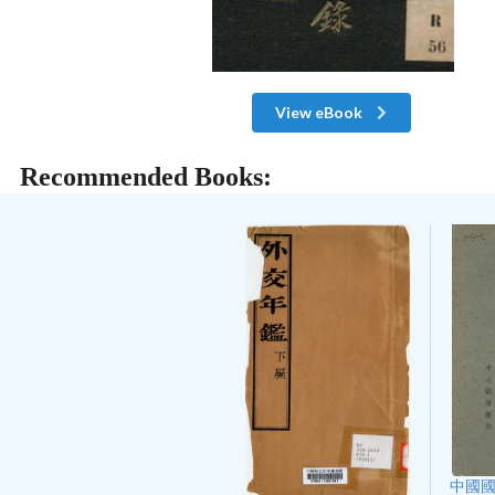
View eBook
Recommended Books:
中國