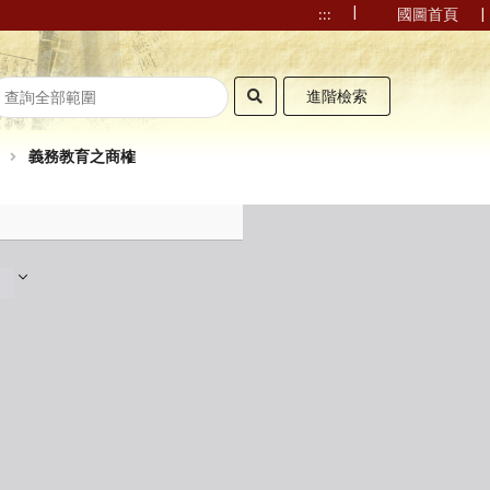
|
|
:::
國圖首頁
進階檢索
義務教育之商榷