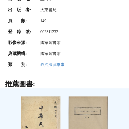
出 版 者:
大東書局,
頁 數:
149
登 錄 號:
002311232
影像來源:
國家圖書館
典藏機構:
國家圖書館
類 別:
政治法律軍事
推薦圖書: