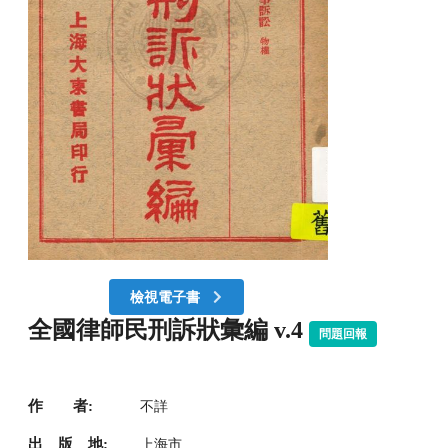
檢視電子書
全國律師民刑訴狀彙編 v.4
問題回報
作 者:
不詳
出 版 地:
上海市