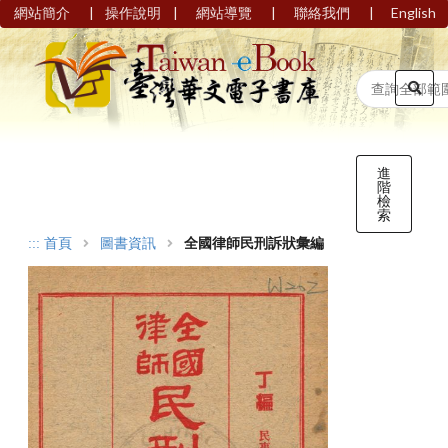
|
|
|
|
網站簡介
操作說明
網站導覽
聯絡我們
English
進
階
檢
索
:::
首頁
圖書資訊
全國律師民刑訴狀彙編