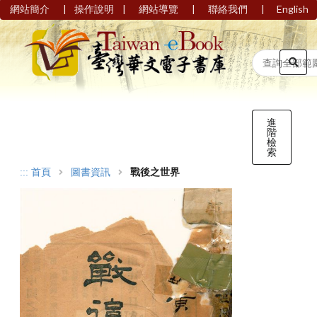
|
|
|
|
網站簡介
操作說明
網站導覽
聯絡我們
English
進
階
檢
索
:::
首頁
圖書資訊
戰後之世界