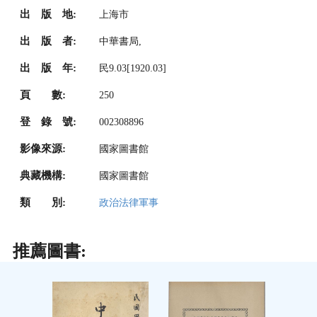
出 版 地:
上海市
出 版 者:
中華書局,
出 版 年:
民9.03[1920.03]
頁 數:
250
登 錄 號:
002308896
影像來源:
國家圖書館
典藏機構:
國家圖書館
類 別:
政治法律軍事
推薦圖書: