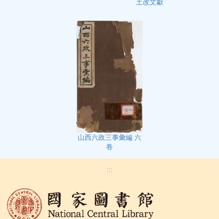
土改文獻
山西六政三事彙編 六
卷
:::