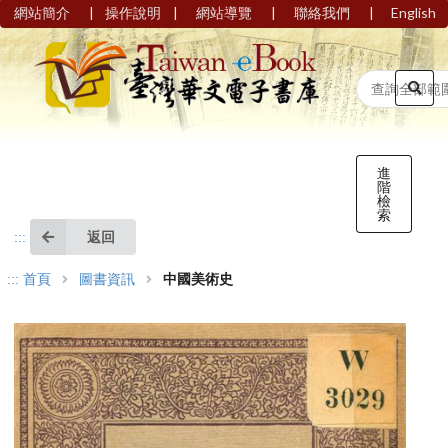
|
|
|
|
網站簡介
操作說明
網站導覽
聯絡我們
English
進
階
檢
索
返回
:::
:::
首頁
圖書資訊
中國美術史