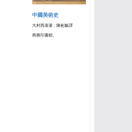
中國美術史
大村西崖著 ; 陳彬龢譯
商務印書館,