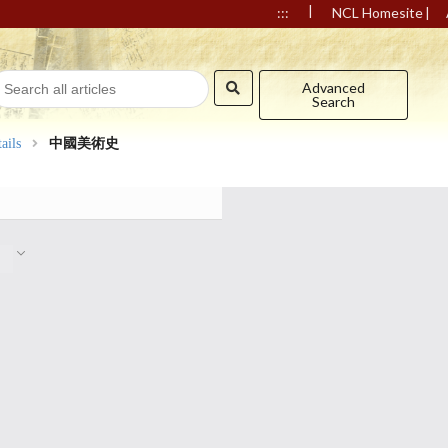
|
|
:::
NCL Homesite
Advanced
Search
ails
中國美術史