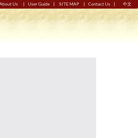
|
|
|
|
About Us
User Guide
SITE MAP
Contact Us
中文