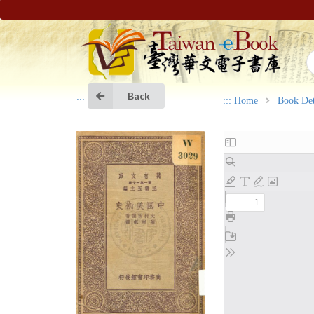
Back
:::
:::
Home
Book Det