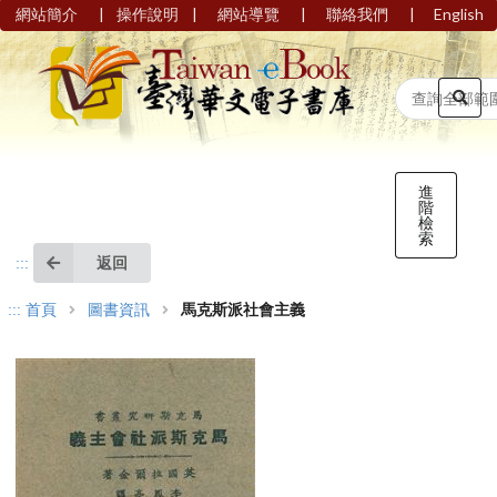
|
|
|
|
網站簡介
操作說明
網站導覽
聯絡我們
English
進
階
檢
索
返回
:::
:::
首頁
圖書資訊
馬克斯派社會主義