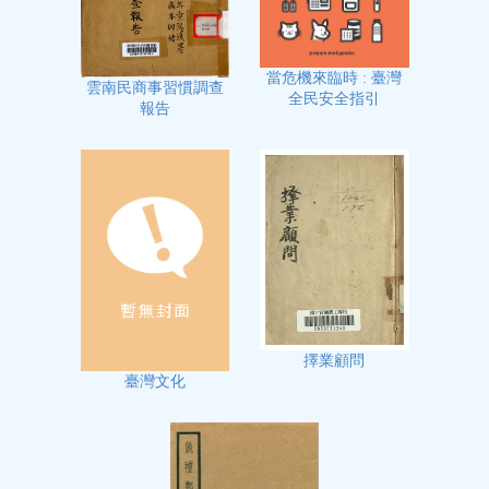
當危機來臨時 : 臺灣
雲南民商事習慣調查
全民安全指引
報告
擇業顧問
臺灣文化