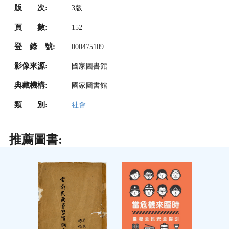
版 次:
3版
頁 數:
152
登 錄 號:
000475109
影像來源:
國家圖書館
典藏機構:
國家圖書館
類 別:
社會
推薦圖書: