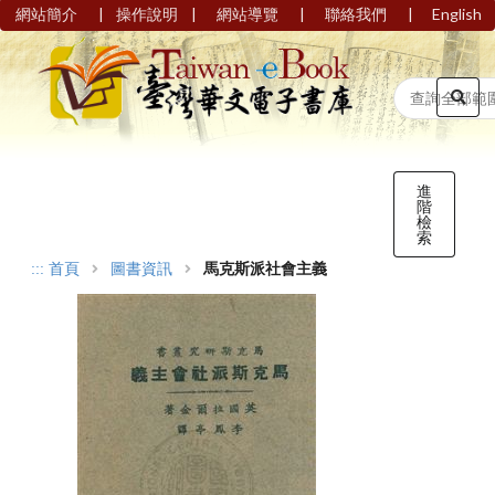
|
|
|
|
網站簡介
操作說明
網站導覽
聯絡我們
English
進
階
檢
索
:::
首頁
圖書資訊
馬克斯派社會主義