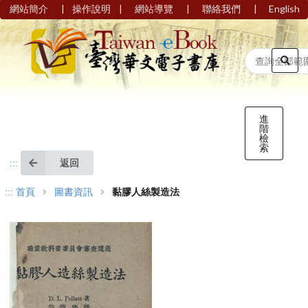
|
|
|
|
網站簡介
操作說明
網站導覽
聯絡我們
English
進
階
檢
索
返回
:::
:::
首頁
圖書資訊
黏膠人絲製造法