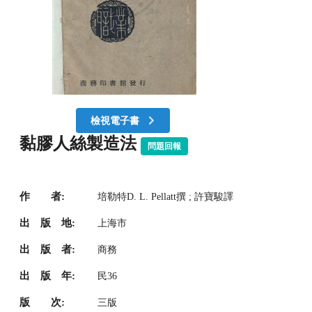
檢視電子書
黏膠人絲製造法
問題回報
作 者:
培勒特D. L. Pellatt撰 ; 許寶駿譯
出 版 地:
上海市
出 版 者:
商務
出 版 年:
民36
版 次:
三版