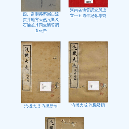
河南省地質調查所成
四川富順榮縣屬自流
立十五週年紀念專號
貢井地方天然瓦斯及
石油並其同生礦質調
查報告
汽機大成 汽機發軔
汽機大成 汽機新制