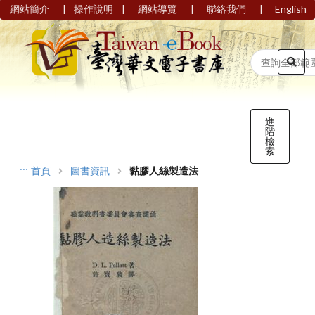
|
|
|
|
網站簡介
操作說明
網站導覽
聯絡我們
English
進
階
檢
索
:::
首頁
圖書資訊
黏膠人絲製造法