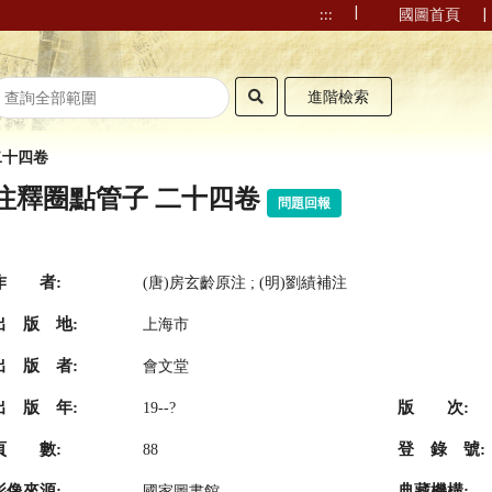
|
|
:::
國圖首頁
進階檢索
二十四卷
注釋圈點管子 二十四卷
問題回報
作 者:
(唐)房玄齡原注 ; (明)劉績補注
出 版 地:
上海市
出 版 者:
會文堂
出 版 年:
版 次:
19--?
頁 數:
登 錄 號:
88
影像來源:
典藏機構:
國家圖書館