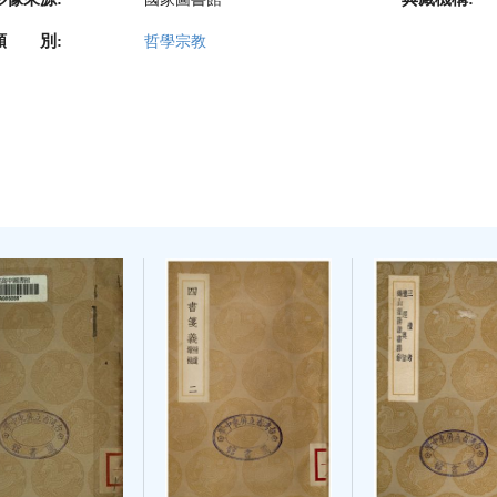
類 別:
哲學宗教