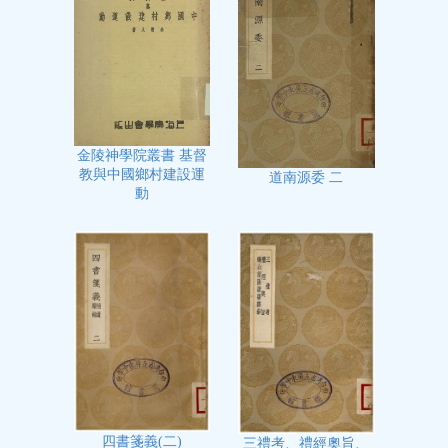
金陵神學院叢書 基督
教與中國鄉村建設運
道南源委 二
動
四書箋義(二)
三禮考、禮經奧旨、