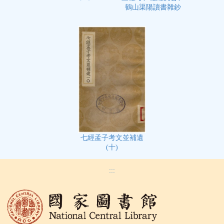
鶴山渠陽讀書雜鈔
七經孟子考文並補遺
(十)
:::