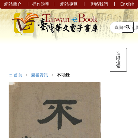
|
|
|
|
網站簡介
操作說明
網站導覽
聯絡我們
English
進
階
檢
索
:::
首頁
圖書資訊
不可錄