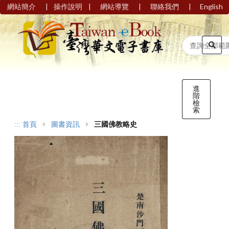
|
|
|
|
網站簡介
操作說明
網站導覽
聯絡我們
English
進
階
檢
索
:::
首頁
圖書資訊
三國佛教略史