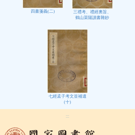
四書箋義(二)
三禮考、禮經奧旨、
鶴山渠陽讀書雜鈔
七經孟子考文並補遺
(十)
:::