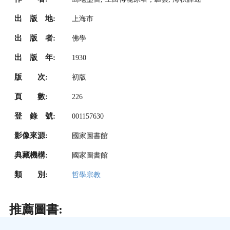
出 版 地:
上海市
出 版 者:
佛學
出 版 年:
1930
版 次:
初版
頁 數:
226
登 錄 號:
001157630
影像來源:
國家圖書館
典藏機構:
國家圖書館
類 別:
哲學宗教
推薦圖書: