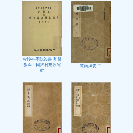
金陵神學院叢書 基督
教與中國鄉村建設運
道南源委 二
動