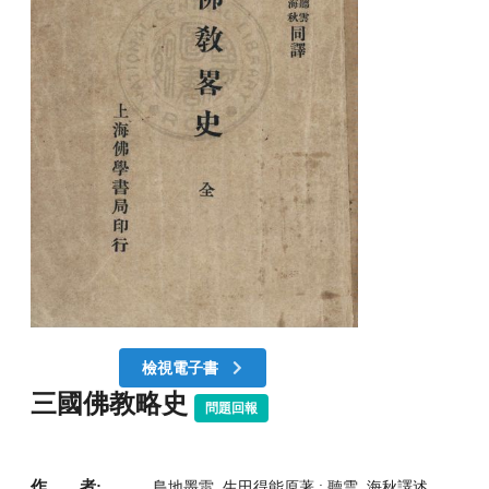
檢視電子書
三國佛教略史
問題回報
作 者:
島地墨雷, 生田得能原著 ; 聽雲, 海秋譯述