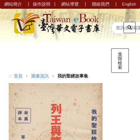
|
|
|
|
網站簡介
操作說明
網站導覽
聯絡我們
English
進
階
檢
索
:::
首頁
圖書資訊
我的聖經故事集