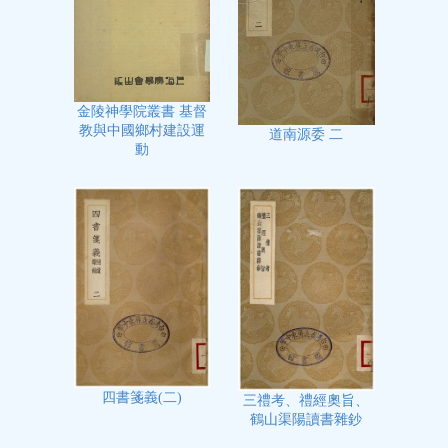
金陵神學院叢書 基督
教與中國鄉村建設運
道南源委 二
動
四書箋義(二)
三禮考、禮經奧旨、
鶴山渠陽讀書雜鈔