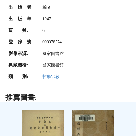
出 版 者:
編者
出 版 年:
1947
頁 數:
61
登 錄 號:
000078574
影像來源:
國家圖書館
典藏機構:
國家圖書館
類 別:
哲學宗教
推薦圖書: