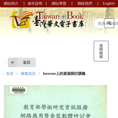
|
|
|
|
網站簡介
操作說明
網站導覽
聯絡我們
English
進
階
檢
索
返回
:::
:::
首頁
圖書資訊
Internet上的資源探討講義