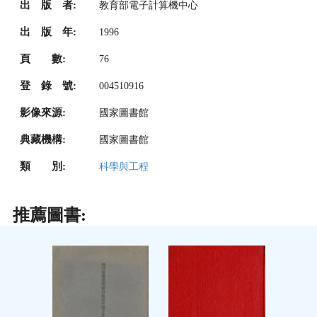
出 版 者:
教育部電子計算機中心
出 版 年:
1996
頁 數:
76
登 錄 號:
004510916
影像來源:
國家圖書館
典藏機構:
國家圖書館
類 別:
科學與工程
推薦圖書: