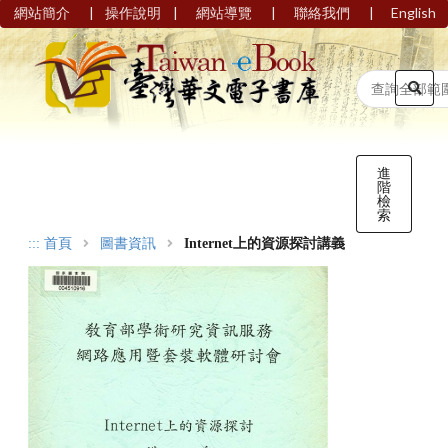
|
|
|
|
網站簡介
操作說明
網站導覽
聯絡我們
English
進
階
檢
索
:::
首頁
圖書資訊
Internet上的資源探討講義