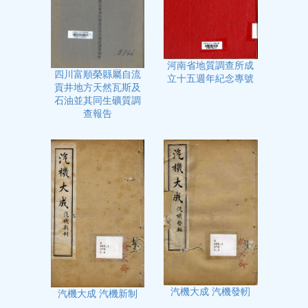
河南省地質調查所成
四川富順榮縣屬自流
立十五週年紀念專號
貢井地方天然瓦斯及
石油並其同生礦質調
查報告
汽機大成 汽機發軔
汽機大成 汽機新制