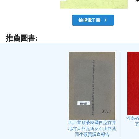
檢視電子書
推薦圖書:
河南
四川富順榮縣屬自流貢井
地方天然瓦斯及石油並其
同生礦質調查報告