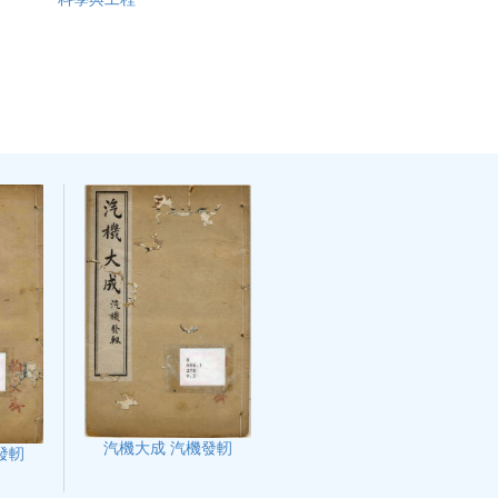
汽機大成 汽機發軔
發軔