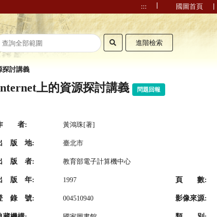
|
|
:::
國圖首頁
進階檢索
的資源探討講義
Internet上的資源探討講義
問題回報
作 者:
黃鴻珠[著]
出 版 地:
臺北市
出 版 者:
教育部電子計算機中心
出 版 年:
頁 數:
1997
登 錄 號:
影像來源:
004510940
典藏機構:
類 別:
國家圖書館