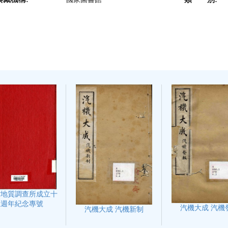
省地質調查所成立十
五週年紀念專號
汽機大成 汽機
汽機大成 汽機新制