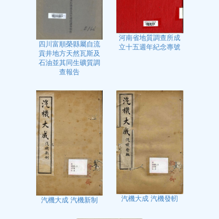
河南省地質調查所成
四川富順榮縣屬自流
立十五週年紀念專號
貢井地方天然瓦斯及
石油並其同生礦質調
查報告
汽機大成 汽機發軔
汽機大成 汽機新制