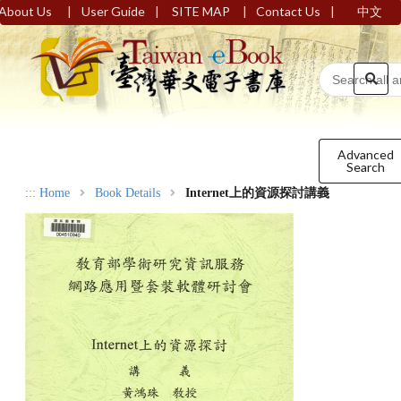
|
|
|
|
About Us
User Guide
SITE MAP
Contact Us
中文
Advanced
Search
:::
Home
Book Details
Internet上的資源探討講義