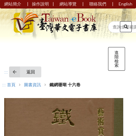
|
|
|
|
網站簡介
操作說明
網站導覽
聯絡我們
English
進
階
檢
索
返回
:::
:::
首頁
圖書資訊
鐵網珊瑚 十六卷