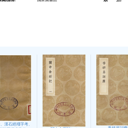
考、漢石經殘字考、