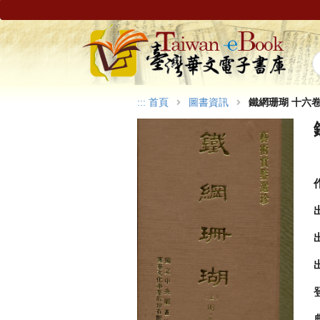
:::
首頁
圖書資訊
鐵網珊瑚 十六