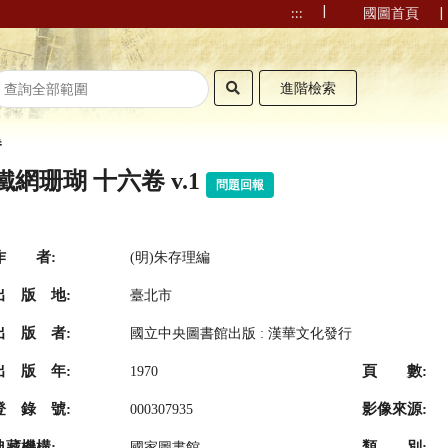
|
|
:::
國圖首頁
進階檢索
卷
鐵網珊瑚 十六卷 v.1
問題回報
作 者:
(明)朱存理編
出 版 地:
臺北市
出 版 者:
國立中央圖書館出版 : 漢華文化發行
出 版 年:
頁 數:
1970
登 錄 號:
影像來源:
000307935
典藏機構:
類 別:
國家圖書館