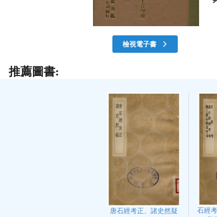
檢視電子書
推薦圖書:
石經
唐石經考正、諸史然疑