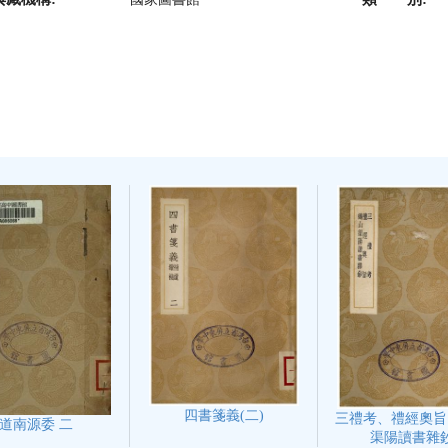
四書箋義(二)
三禮考、禮經奧旨
道南源委 二
渠陽讀書雜