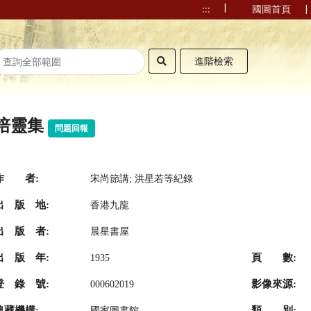
|
|
:::
國圖首頁
進階檢索
培靈集
問題回報
作 者:
宋尚節講; 洪星若等紀錄
出 版 地:
香港九龍
出 版 者:
晨星書屋
出 版 年:
頁 數:
1935
登 錄 號:
影像來源:
000602019
典藏機構:
類 別:
國家圖書館