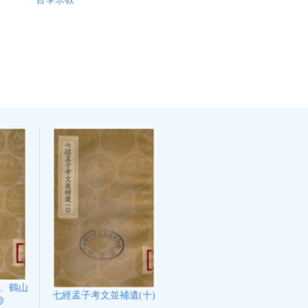
、鶴山
七經孟子考文並補遺(十)
鈔