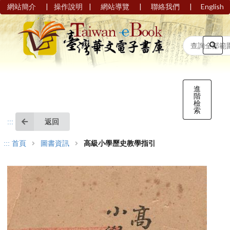
|
|
|
|
網站簡介
操作說明
網站導覽
聯絡我們
English
進
階
檢
索
返回
:::
:::
首頁
圖書資訊
高級小學歷史教學指引