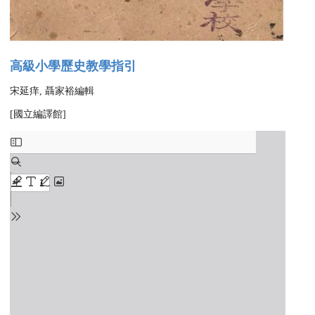
高級小學歷史教學指引
宋延痒, 聶家裕編輯
[國立編譯館]