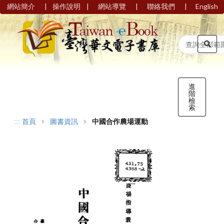
|
|
|
|
網站簡介
操作說明
網站導覽
聯絡我們
English
進
階
檢
索
:::
首頁
圖書資訊
中國合作農場運動