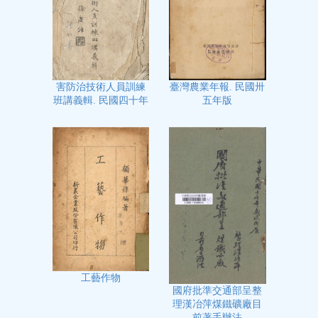
臺灣農業年報. 民國卅
害防治技術人員訓練
五年版
班講義輯. 民國四十年
工藝作物
國府批準交通部呈整
理漢冶萍煤鐵礦廠目
前著手辦法