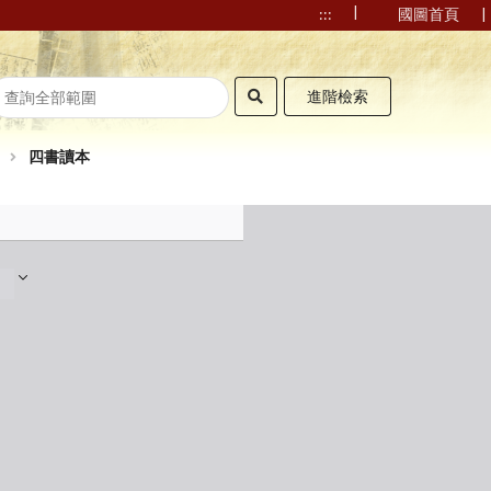
|
|
:::
國圖首頁
進階檢索
四書讀本