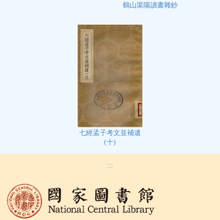
鶴山渠陽讀書雜鈔
七經孟子考文並補遺
(十)
:::