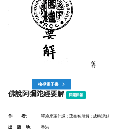
檢視電子書
佛說阿彌陀經要解
問題回報
作 者:
釋鳩摩羅什譯 ; 蕅益智旭解 ; 成時評點
出 版 地:
香港