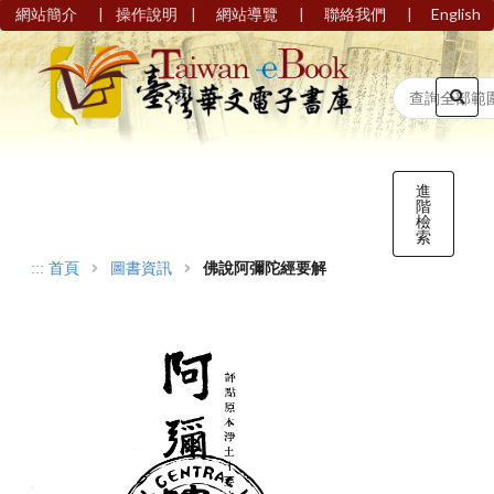
|
|
|
|
網站簡介
操作說明
網站導覽
聯絡我們
English
進
階
檢
索
:::
首頁
圖書資訊
佛說阿彌陀經要解