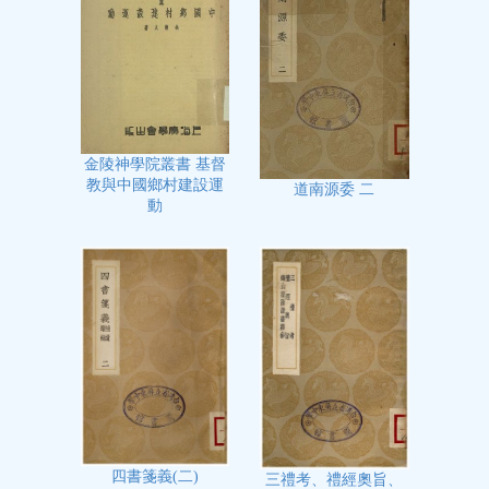
金陵神學院叢書 基督
教與中國鄉村建設運
道南源委 二
動
四書箋義(二)
三禮考、禮經奧旨、