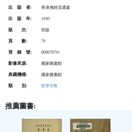
出 版 者:
香港佛經流通處
出 版 年:
1930
版 次:
初版
頁 數:
70
登 錄 號:
000078791
影像來源:
國家圖書館
典藏機構:
國家圖書館
類 別:
哲學宗教
推薦圖書: