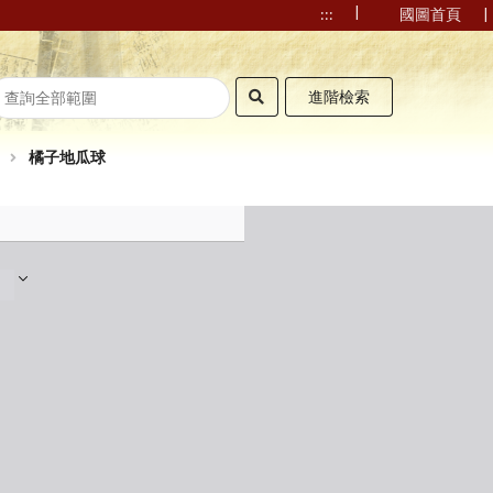
|
|
:::
國圖首頁
進階檢索
橘子地瓜球