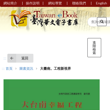
|
|
|
|
網站簡介
操作說明
網站導覽
聯絡我們
English
進
階
檢
索
返回
:::
:::
首頁
圖書資訊
大臺南。工程新視界