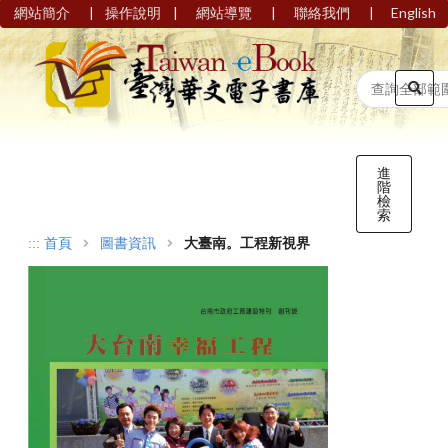
|
|
|
|
網站簡介
操作說明
網站導覽
聯絡我們
English
進
階
檢
索
:::
首頁
圖書資訊
大臺南。工程新視界