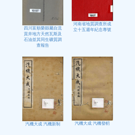
河南省地質調查所成
四川富順榮縣屬自流
立十五週年紀念專號
貢井地方天然瓦斯及
石油並其同生礦質調
查報告
汽機大成 汽機發軔
汽機大成 汽機新制