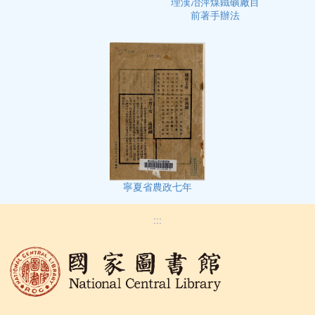
理漢冶萍煤鐵礦廠目
前著手辦法
寧夏省農政七年
:::