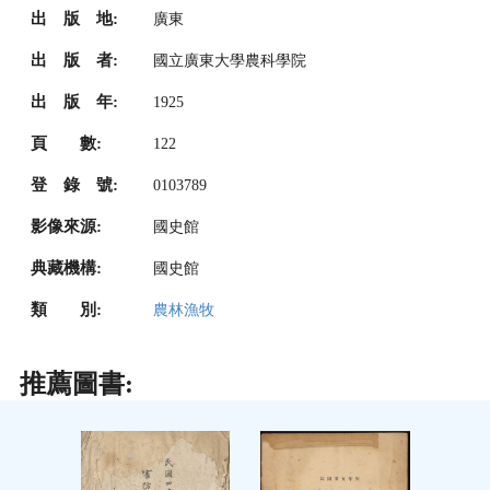
出 版 地:
廣東
出 版 者:
國立廣東大學農科學院
出 版 年:
1925
頁 數:
122
登 錄 號:
0103789
影像來源:
國史館
典藏機構:
國史館
類 別:
農林漁牧
推薦圖書: