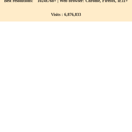
Best resolutions: 1024x768+ | Web browser: Chrome, Firefox, IE11+
Visits : 6,876,833