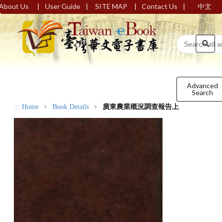
|
|
|
|
About Us
User Guide
SITE MAP
Contact Us
中文
Advanced
Search
:::
Home
Book Details
廣東農業概況調查報告上