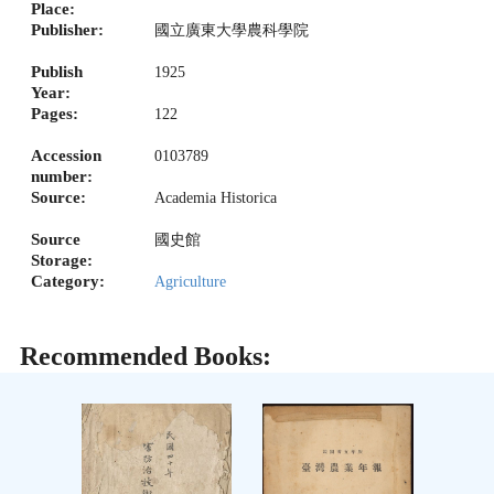
Place:
Publisher:
國立廣東大學農科學院
Publish
1925
Year:
Pages:
122
Accession
0103789
number:
Source:
Academia Historica
Source
國史館
Storage:
Category:
Agriculture
Recommended Books: