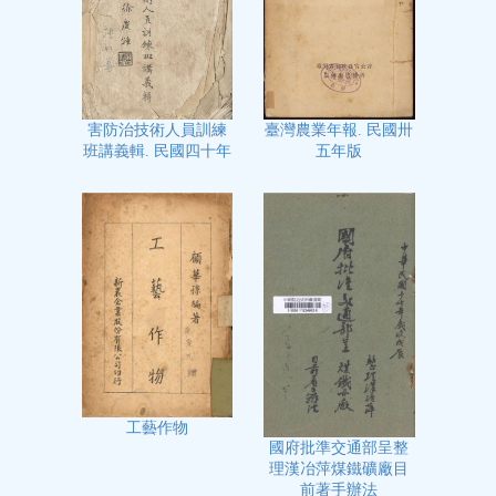
臺灣農業年報. 民國卅
害防治技術人員訓練
五年版
班講義輯. 民國四十年
工藝作物
國府批準交通部呈整
理漢冶萍煤鐵礦廠目
前著手辦法