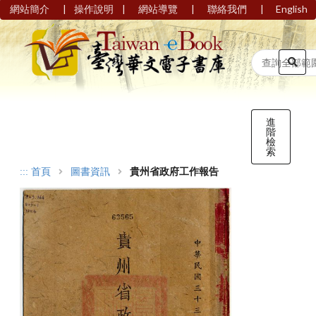
|
|
|
|
網站簡介
操作說明
網站導覽
聯絡我們
English
進
階
檢
索
:::
首頁
圖書資訊
貴州省政府工作報告