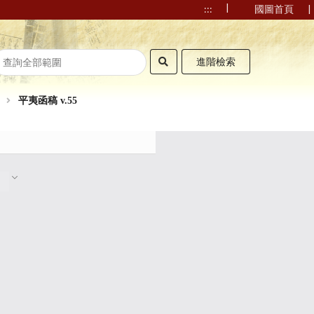
|
|
:::
國圖首頁
進階檢索
平夷函稿 v.55