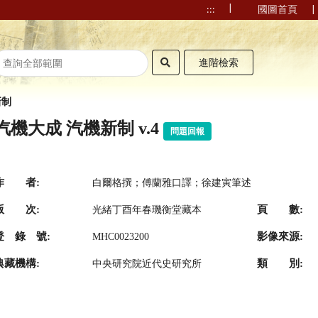
|
|
:::
國圖首頁
進階檢索
新制
汽機大成 汽機新制 v.4
問題回報
作 者:
白爾格撰；傅蘭雅口譯；徐建寅筆述
版 次:
頁 數:
光緒丁酉年春璣衡堂藏本
登 錄 號:
影像來源:
MHC0023200
典藏機構:
類 別:
中央研究院近代史研究所