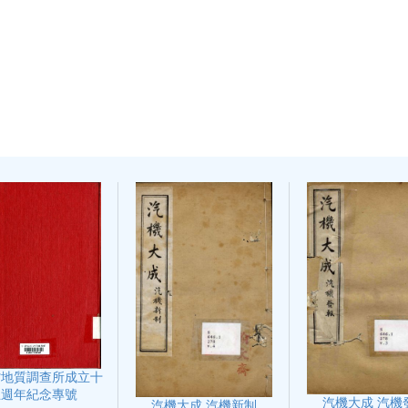
省地質調查所成立十
五週年紀念專號
汽機大成 汽機
汽機大成 汽機新制