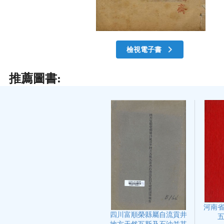
檢視電子書
推薦圖書:
河南
四川富順榮縣屬自流貢井