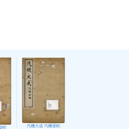
汽機大成 汽機發軔
發軔