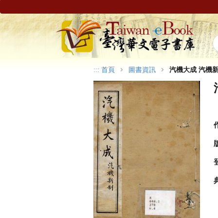
:::
首頁
圖書資訊
汽機大成 汽機