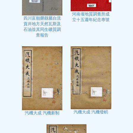
河南省地質調查所成
四川富順榮縣屬自流
立十五週年紀念專號
貢井地方天然瓦斯及
石油並其同生礦質調
查報告
汽機大成 汽機發軔
汽機大成 汽機新制