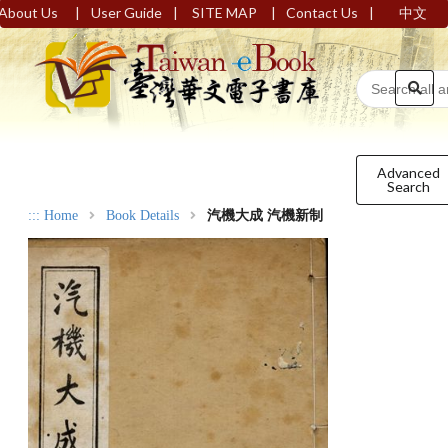
|
|
|
|
About Us
User Guide
SITE MAP
Contact Us
中文
Advanced
Search
:::
Home
Book Details
汽機大成 汽機新制