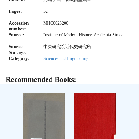
Pages:
52
Accession
MHC0023200
number:
Source:
Institute of Modern History, Academia Sinica
Source
中央研究院近代史研究所
Storage:
Category:
Sciences and Engineering
Recommended Books: