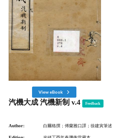
View eBook
汽機大成 汽機新制 v.4
Feedback
Author:
白爾格撰；傅蘭雅口譯；徐建寅筆述
Edition:
光緒丁酉年春璣衡堂藏本