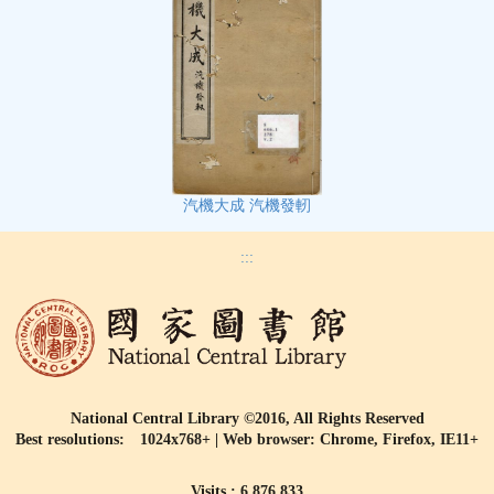
汽機大成 汽機發軔
:::
National Central Library ©2016, All Rights Reserved
Best resolutions: 1024x768+ | Web browser: Chrome, Firefox, IE11+
Visits : 6,876,833