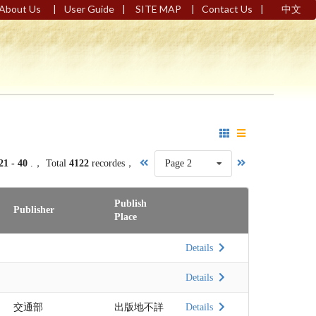
|
|
|
|
About Us
User Guide
SITE MAP
Contact Us
中文
21 - 40
.， Total
4122
recordes，
Page 2
Publish
Publisher
Place
Details
Details
交通部
出版地不詳
Details