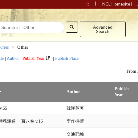
|
|
:::
NCL Homesite
Advanced
Search
ories
Other
tle
|
Author
|
Publish Year
|
Publish Place
From
Publish
e
Author
Year
.55
韓漢英著
務滙通 一百八卷 v.16
李作棟撰
交通部編