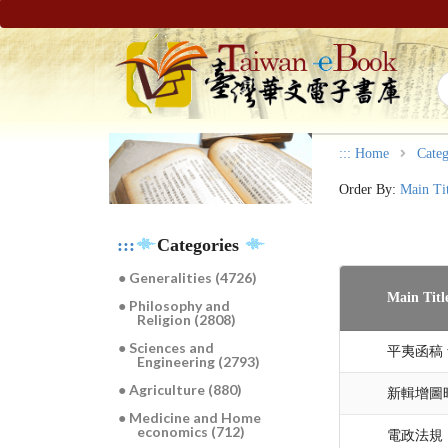
:::
Home
Categ
Order By:
Main Ti
:::
Categories
● Generalities (4726)
Main Titl
● Philosophy and
Religion (2808)
● Sciences and
平夷函稿 v
Engineering (2793)
● Agriculture (880)
新輯增圖時
● Medicine and Home
economics (712)
電政法規