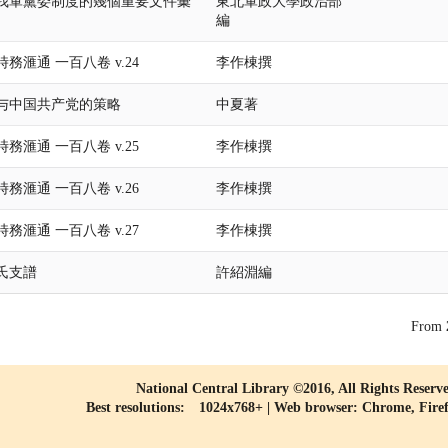
我軍黨委制度的幾個重要文件彙
東北軍政大學政治部
編
務滙通 一百八卷 v.24
李作棟撰
与中国共产党的策略
中夏著
務滙通 一百八卷 v.25
李作棟撰
務滙通 一百八卷 v.26
李作棟撰
務滙通 一百八卷 v.27
李作棟撰
氏支譜
許紹淵編
From
National Central Library ©2016, All Rights Reserv
Best resolutions: 1024x768+ | Web browser: Chrome, Fire