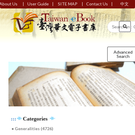
|
|
|
|
About Us
User Guide
SITE MAP
Contact Us
中文
Advanced
Search
:::
Categories
● Generalities (4726)