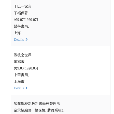
丁氏一家言
丁福保著
民9.07[1920.07]
醫學書局,
上海
Details
戰後之世界
黃郛著
民9.03[1920.03]
中華書局,
上海市
Details
師範學校新教科書學校管理法
金承望編纂 ; 楊保恆, 蔣維喬校訂