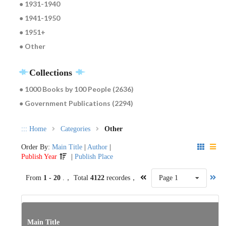
● 1931-1940
● 1941-1950
● 1951+
● Other
Collections
● 1000 Books by 100 People (2636)
● Government Publications (2294)
:::
Home
Categories
Other
Order By:
Main Title
|
Author
|
Publish Year
|
Publish Place
From
1 - 20
.， Total
4122
recordes，
Page 1
Main Title