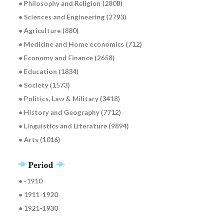
● Philosophy and Religion (2808)
● Sciences and Engineering (2793)
● Agriculture (880)
● Medicine and Home economics (712)
● Economy and Finance (2658)
● Education (1834)
● Society (1573)
● Politics, Law & Military (3418)
● History and Geography (7712)
● Linguistics and Literature (9894)
● Arts (1016)
Period
● -1910
● 1911-1920
● 1921-1930