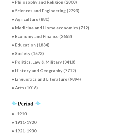
● Philosophy and Religion (2808)
● Sciences and Engineering (2793)
● Agriculture (880)
● Medicine and Home economics (712)
● Economy and Finance (2658)
● Education (1834)
● Society (1573)
● Politics, Law & Military (3418)
● History and Geography (7712)
● Linguistics and Literature (9894)
● Arts (1016)
Period
● -1910
● 1911-1920
● 1921-1930