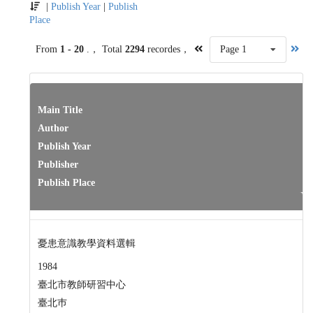
|
Publish Year
|
Publish
Place
From
1 - 20
.， Total
2294
recordes，
Page 1
Main Title
Author
Publish Year
Publisher
Publish Place
憂患意識教學資料選輯
1984
臺北市教師研習中心
臺北巿