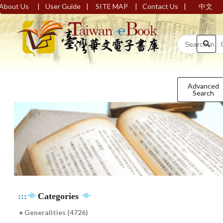
|
|
|
|
About Us
User Guide
SITE MAP
Contact Us
中文
Advanced
Search
:::
Categories
● Generalities (4726)