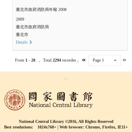
臺北市政府消防局年報 2008
2009
臺北市政府消防局
臺北市
Details
From
1 - 20
.， Total
2294
recordes，
Page 1
:::
National Central Library ©2016, All Rights Reserved
Best resolutions: 1024x768+ | Web browser: Chrome, Firefox, IE11+