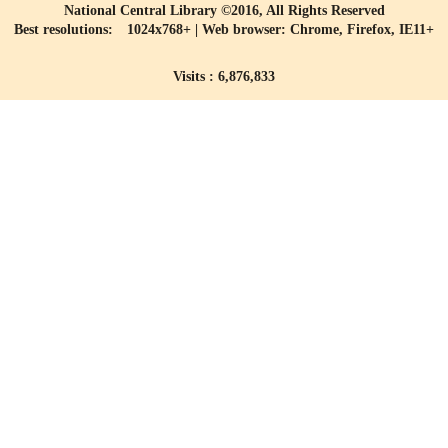
National Central Library ©2016, All Rights Reserved
Best resolutions: 1024x768+ | Web browser: Chrome, Firefox, IE11+
Visits : 6,876,833