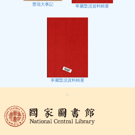
曹琨大事記
寧屬㮣况資料輯要
寧屬㮣况資料輯要
:::