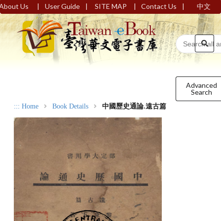
|
|
|
|
About Us
User Guide
SITE MAP
Contact Us
中文
Advanced
Search
:::
Home
Book Details
中國歷史通論.遠古篇