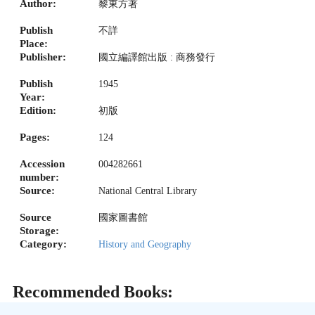
Author:
黎東方著
Publish
不詳
Place:
Publisher:
國立編譯館出版 : 商務發行
Publish
1945
Year:
Edition:
初版
Pages:
124
Accession
004282661
number:
Source:
National Central Library
Source
國家圖書館
Storage:
Category:
History and Geography
Recommended Books: