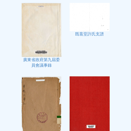
既翕堂許氏支譜
廣東省政府第九屆委
員會議事錄