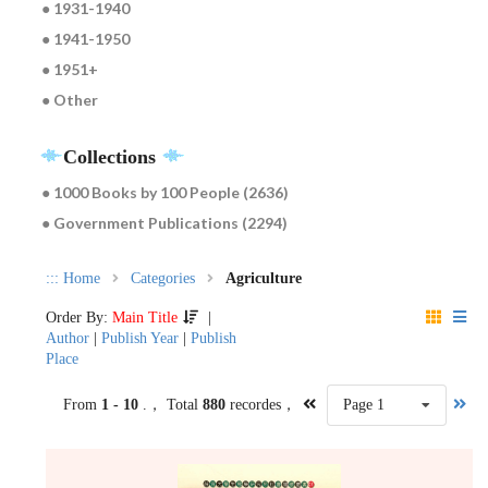
● 1931-1940
● 1941-1950
● 1951+
● Other
Collections
● 1000 Books by 100 People (2636)
● Government Publications (2294)
:::
Home
Categories
Agriculture
Order By:
Main Title
|
Author
|
Publish Year
|
Publish
Place
From
1 - 10
.， Total
880
recordes，
Page 1