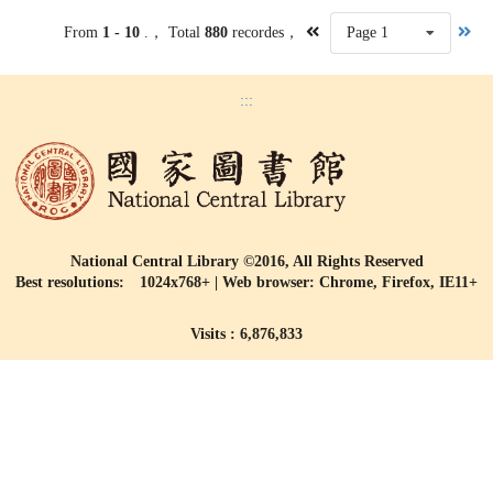
From
1 - 10
.， Total
880
recordes，
Page 1
:::
National Central Library ©2016, All Rights Reserved
Best resolutions: 1024x768+ | Web browser: Chrome, Firefox, IE11+
Visits : 6,876,833