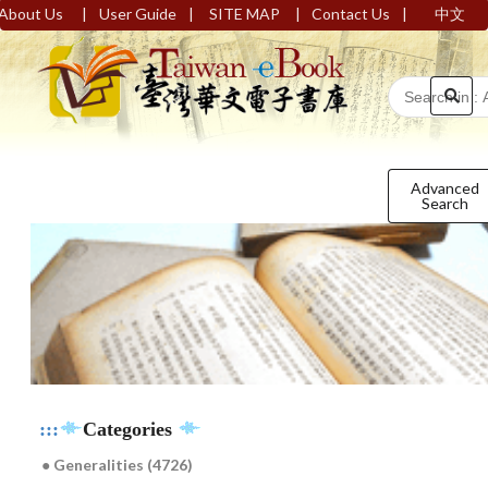
|
|
|
|
About Us
User Guide
SITE MAP
Contact Us
中文
Advanced
Search
:::
Categories
● Generalities (4726)