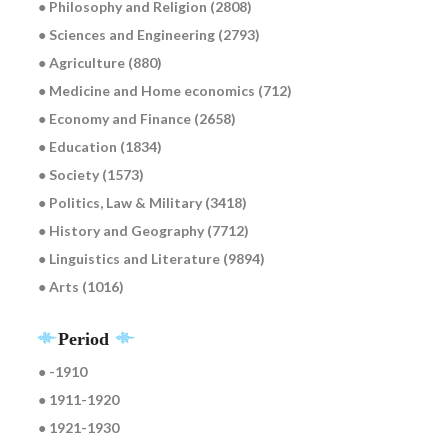
● Philosophy and Religion (2808)
● Sciences and Engineering (2793)
● Agriculture (880)
● Medicine and Home economics (712)
● Economy and Finance (2658)
● Education (1834)
● Society (1573)
● Politics, Law & Military (3418)
● History and Geography (7712)
● Linguistics and Literature (9894)
● Arts (1016)
Period
● -1910
● 1911-1920
● 1921-1930