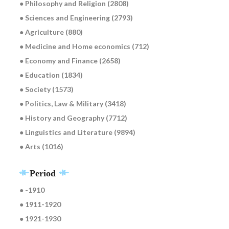
● Philosophy and Religion (2808)
● Sciences and Engineering (2793)
● Agriculture (880)
● Medicine and Home economics (712)
● Economy and Finance (2658)
● Education (1834)
● Society (1573)
● Politics, Law & Military (3418)
● History and Geography (7712)
● Linguistics and Literature (9894)
● Arts (1016)
Period
● -1910
● 1911-1920
● 1921-1930