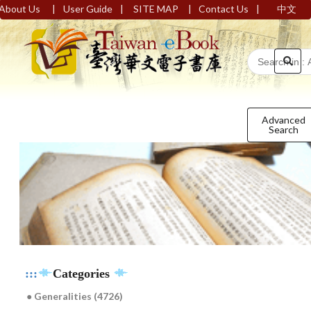
|
|
|
|
About Us
User Guide
SITE MAP
Contact Us
中文
Advanced
Search
:::
Categories
● Generalities (4726)