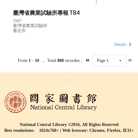
臺灣省農業試驗所專報 TB4
1947
臺灣省農業試驗所
臺北市
Details
From
1 - 10
.， Total
880
recordes，
Page 1
:::
National Central Library ©2016, All Rights Reserved
Best resolutions: 1024x768+ | Web browser: Chrome, Firefox, IE11+