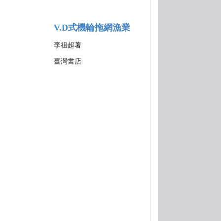
V.D式機輪拖網漁業
李祖超著
臺灣書店