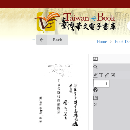
Back
:::
:::
Home
Book Det