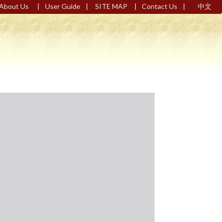
|
|
|
|
About Us
User Guide
SITE MAP
Contact Us
中文