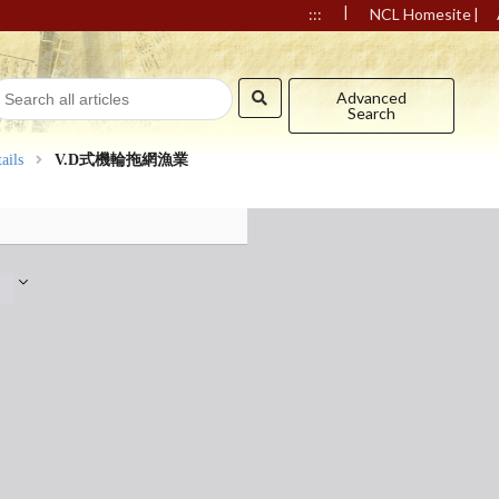
|
|
:::
NCL Homesite
Advanced
Search
ails
V.D式機輪拖網漁業