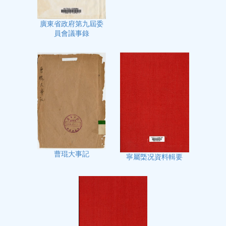
廣東省政府第九屆委
員會議事錄
曹琨大事記
寧屬㮣况資料輯要