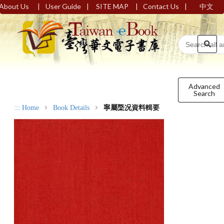
|
|
|
|
About Us
User Guide
SITE MAP
Contact Us
中文
Advanced
Search
:::
Home
Book Details
寧屬㮣况資料輯要