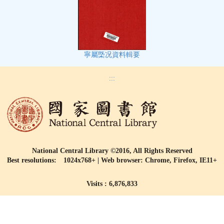
寧屬㮣况資料輯要
:::
National Central Library ©2016, All Rights Reserved
Best resolutions: 1024x768+ | Web browser: Chrome, Firefox, IE11+
Visits : 6,876,833