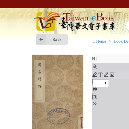
Back
:::
:::
Home
Book Det