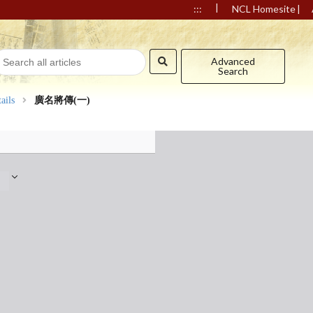
|
|
:::
NCL Homesite
Advanced
Search
ails
廣名將傳(一)