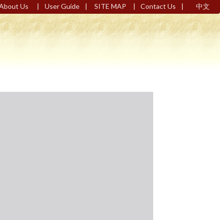
|
|
|
|
About Us
User Guide
SITE MAP
Contact Us
中文