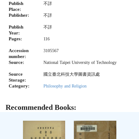
Publish
不詳
Place:
Publisher:
不詳
Publish
不詳
Year:
Pages:
116
Accession
3105567
number:
Source:
National Taipei University of Technology
Source
國立臺北科技大學圖書資訊處
Storage:
Category:
Philosophy and Religion
Recommended Books: