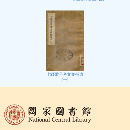
七經孟子考文並補遺
(十)
:::