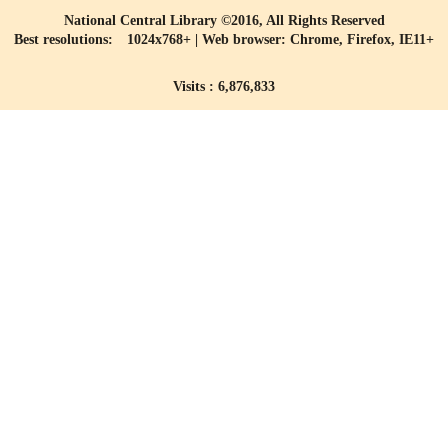
National Central Library ©2016, All Rights Reserved
Best resolutions: 1024x768+ | Web browser: Chrome, Firefox, IE11+
Visits : 6,876,833