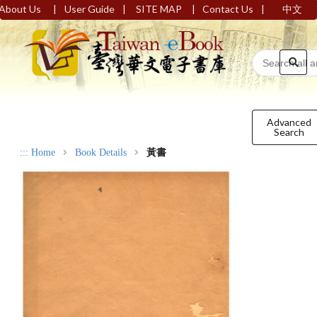
|
|
|
|
About Us
User Guide
SITE MAP
Contact Us
中文
Advanced
Search
:::
Home
Book Details
黃書