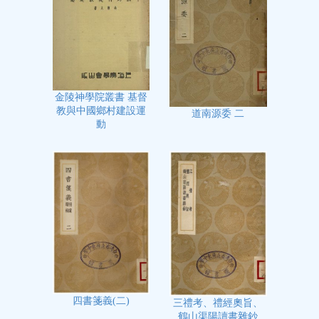
金陵神學院叢書 基督
教與中國鄉村建設運
道南源委 二
動
四書箋義(二)
三禮考、禮經奧旨、
鶴山渠陽讀書雜鈔