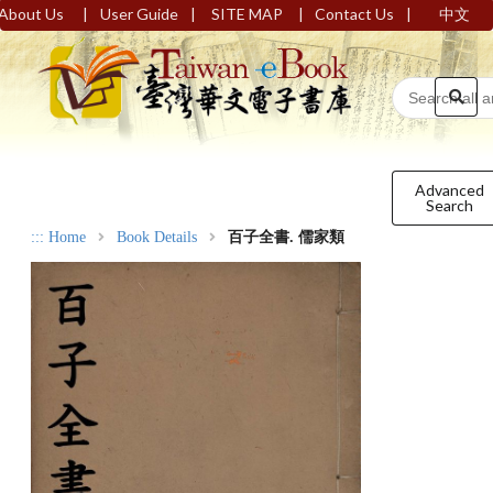
|
|
|
|
About Us
User Guide
SITE MAP
Contact Us
中文
Advanced
Search
:::
Home
Book Details
百子全書. 儒家類