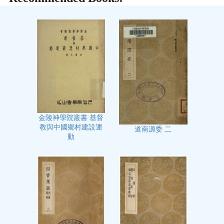
金陵神學院叢書 基督
教與中國鄉村建設運
道南源委 二
動