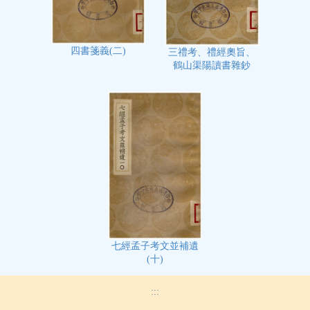
四書箋義(二)
三禮考、禮經奧旨、
鶴山渠陽讀書雜鈔
七經孟子考文並補遺
(十)
:::