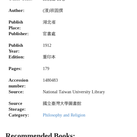
Author:
(漢)班固撰
Publish
湖北省
Place:
Publisher:
官書處
Publish
1912
Year:
Edition:
重印本
Pages:
179
Accession
1480483
number:
Source:
National Taiwan University Library
Source
國立臺灣大學圖書館
Storage:
Category:
Philosophy and Religion
Recommended Books: