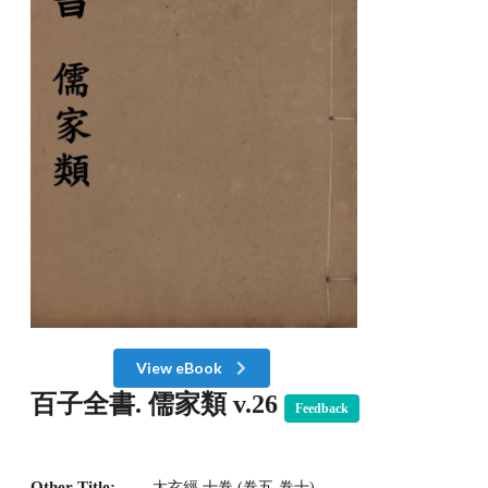
View eBook
百子全書. 儒家類 v.26
Feedback
Other Title:
太玄經 十卷 (卷五-卷十)