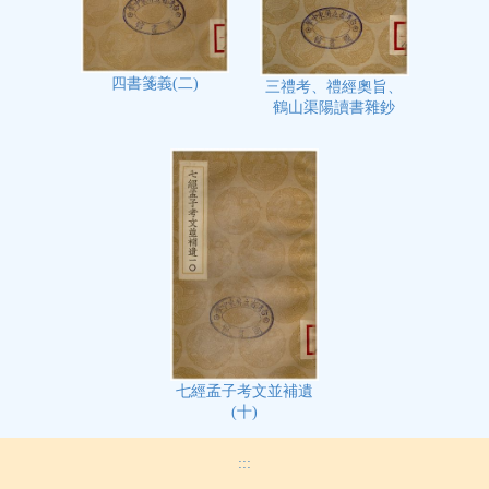
四書箋義(二)
三禮考、禮經奧旨、
鶴山渠陽讀書雜鈔
七經孟子考文並補遺
(十)
:::