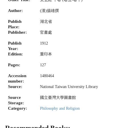
Author:
(漢)揚雄撰
Publish
湖北省
Place:
Publisher:
官書處
Publish
1912
Year:
Edition:
重印本
Pages:
127
Accession
1480464
number:
Source:
National Taiwan University Library
Source
國立臺灣大學圖書館
Storage:
Category:
Philosophy and Religion
Recommended Books: