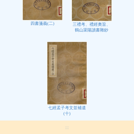
四書箋義(二)
三禮考、禮經奧旨、
鶴山渠陽讀書雜鈔
七經孟子考文並補遺
(十)
:::