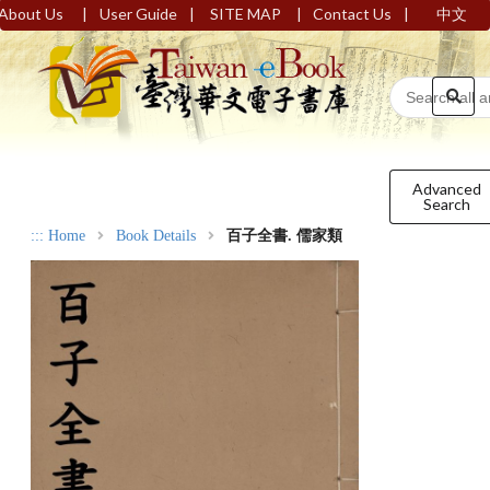
|
|
|
|
About Us
User Guide
SITE MAP
Contact Us
中文
Advanced
Search
:::
Home
Book Details
百子全書. 儒家類