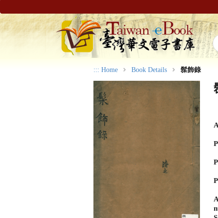
:::
Home
Book Details
髹飾錄
A
P
P
P
A
n
S