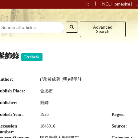
|
|
:::
NCL Homesite
Advanced
Search
髹飾錄
Feedback
uthor:
(明)黃成著 (明)楊明註
ublish Place:
合肥市
ublisher:
鬫鐸
ublish Year:
Pages:
1926
ccession
Source:
1848916
umber:
ource Storage:
Category:
國立臺灣大學圖書館