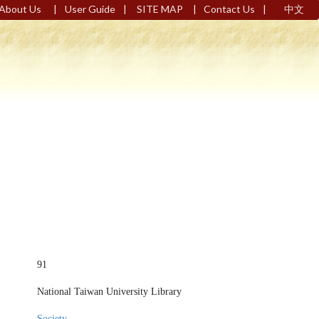
|
|
|
|
About Us
User Guide
SITE MAP
Contact Us
中文
91
National Taiwan University Library
Society