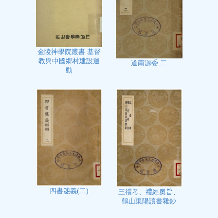
金陵神學院叢書 基督
教與中國鄉村建設運
道南源委 二
動
四書箋義(二)
三禮考、禮經奧旨、
鶴山渠陽讀書雜鈔