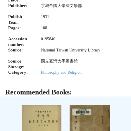
Publisher:
京城帝國大學法文學部
Publish
1931
Year:
Pages:
108
Accession
0195846
number:
Source:
National Taiwan University Library
Source
國立臺灣大學圖書館
Storage:
Category:
Philosophy and Religion
Recommended Books: