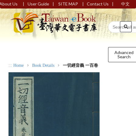
|
|
|
|
About Us
User Guide
SITE MAP
Contact Us
中文
Advanced
Search
:::
Home
Book Details
一切經音義 一百卷