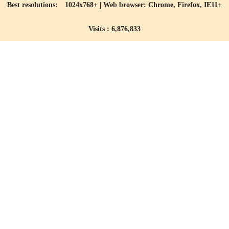
Best resolutions: 1024x768+ | Web browser: Chrome, Firefox, IE11+
Visits : 6,876,833