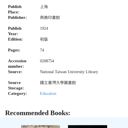
Publish
上海
Place:
Publisher:
商務印書館
Publish
1924
Year:
Edition:
初版
Pages:
74
Accession
0208754
number:
Source:
National Taiwan University Library
Source
國立臺灣大學圖書館
Storage:
Category:
Education
Recommended Books: