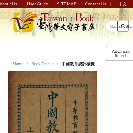
|
|
|
|
About Us
User Guide
SITE MAP
Contact Us
中文
Advanced
Search
:::
Home
Book Details
中國教育統計概覽