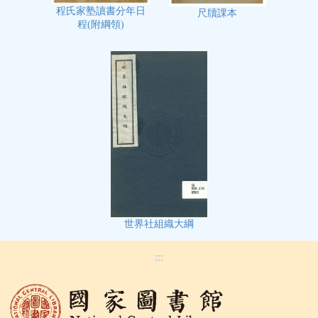
程氏家塾讀書分年日
尺牘課本
程(附綱領)
世界社組織大綱
:::